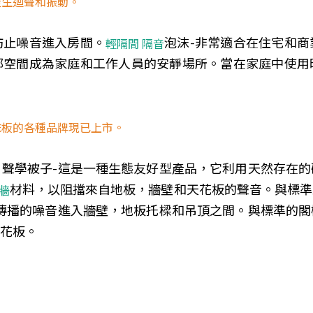
產生迴聲和振動。
防止噪音進入房間。
泡沫-非常適合在住宅和
輕隔間 隔音
部空間成為家庭和工作人員的安靜場所。當在家庭中使用
沫板的各種品牌現已上市。
聲學被子-這是一種生態友好型產品，它利用天然存在
材料，以阻擋來自地板，牆壁和天花板的聲音。與標準
牆
傳播的噪音進入牆壁，地板托樑和吊頂之間。與標準的
花板。