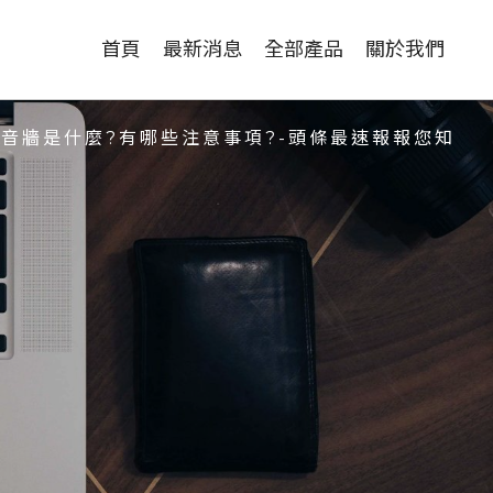
首頁
最新消息
全部產品
關於我們
音牆是什麼?有哪些注意事項?-頭條最速報報您知
設計裝潢首選，開
啟家居藝術之門
什麼是支付命令?從
基本概念到現代應
用
有關愛妮雅的產品
使用方法和建議使
用頻率有哪些信
息？
我應該多久進行一
次台南冷氣維修保
養？
各大台北機車借