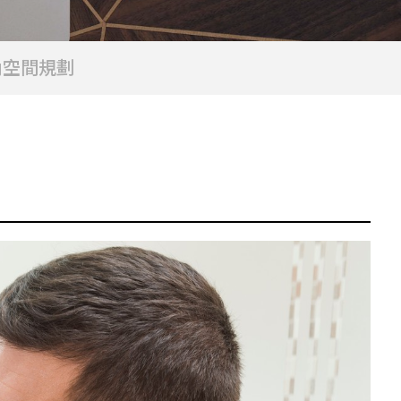
款、台北免留車資
料大整理
內空間規劃
選擇小額借款前，
你應該知道這些事!
此篇文章跟您說