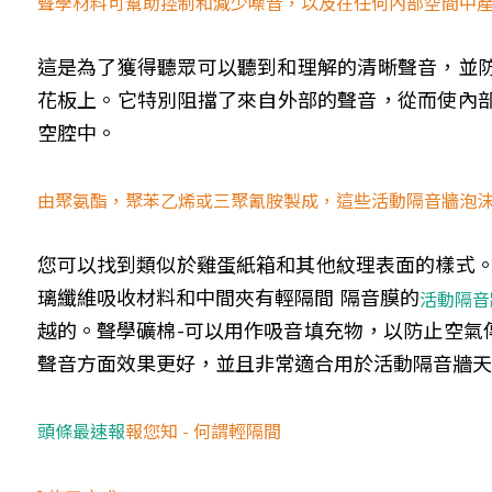
聲學材料可幫助控制和減少噪音，以及在任何內部空間中
這是為了獲得聽眾可以聽到和理解的清晰聲音，並
花板上。它特別阻擋了來自外部的聲音，從而使內
空腔中。
由聚氨酯，聚苯乙烯或三聚氰胺製成，這些活動隔音牆泡
您可以找到類似於雞蛋紙箱和其他紋理表面的樣式。
璃纖維吸收材料和中間夾有輕隔間 隔音膜的
活動隔音
越的。聲學礦棉-可以用作吸音填充物，以防止空氣
聲音方面效果更好，並且非常適合用於活動隔音牆天
頭條最速報
報您知 - 何謂輕隔間