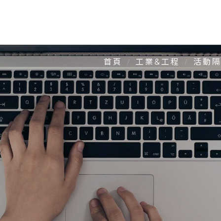
事項?-頭條最速報報您知
活動隔
首頁
工業&工程