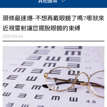
其他選項
頭條最速爆-不想再戴眼鏡了嗎?哪就來
近視雷射讓您擺脫眼鏡的束縛
全部消息
2021.03.24
貸款
搬家
工業&工程
醫療
室內空間規劃